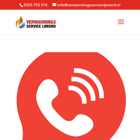
0255 752 516
info@verwarmingsserviceijmond.nl