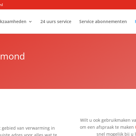
nl
kzaamheden
24 uurs service
Service abonnementen
IJmond
Wilt u ook gebruikmaken va
om een afspraak te maken
t gebied van verwarming in
snel mogelijk bij 
uiste adres voor alles wat te