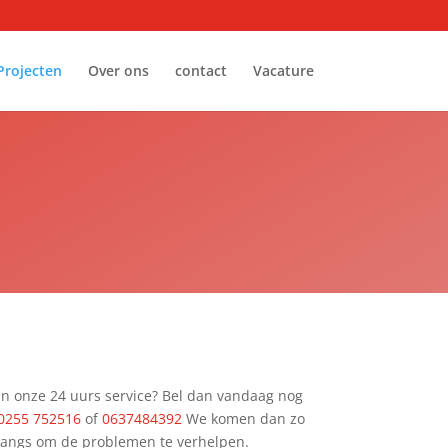
Projecten
Over ons
contact
Vacature
n onze 24 uurs service? Bel dan vandaag nog
0255 752516
of
0637484392
We komen dan zo
u langs om de problemen te verhelpen.