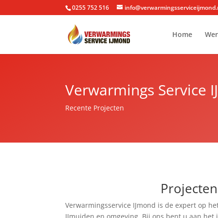
0255 752 516
info@verwarmingsserviceijmond.
Home
Wer
Verwarmings Service 
Recente Projecten
Projecten
Verwarmingsservice IJmond is de expert op he
IJmuiden en omgeving. Bij ons bent u aan het j