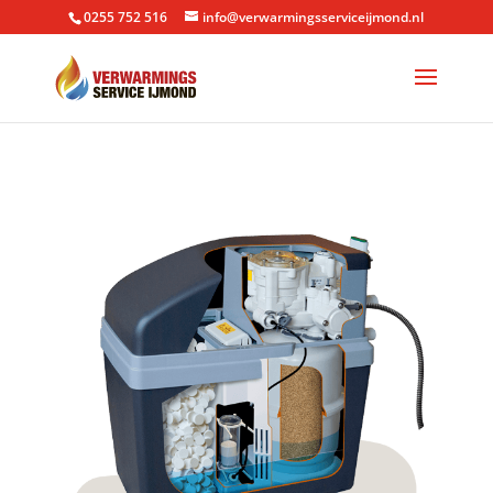
0255 752 516
info@verwarmingsserviceijmond.nl